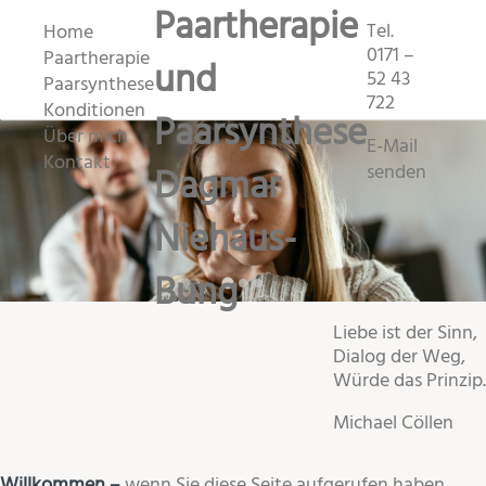
Paartherapie
Tel.
Home
0171 –
Paartherapie
und
52 43
Paarsynthese
722
Konditionen
Paarsynthese
Über mich
E-Mail
Kontakt
Dagmar
senden
Niehaus-
Bung
Liebe ist der Sinn,
Dialog der Weg,
Würde das Prinzip.
Michael Cöllen
Willkommen –
wenn Sie diese Seite aufgerufen haben,