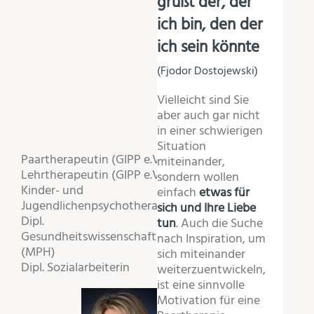
grüßt der, der
ich bin, den der
ich sein könnte
(Fjodor Dostojewski)
Vielleicht sind Sie
aber auch gar nicht
in einer schwierigen
Situation
Paartherapeutin (GIPP e.V.)
miteinander,
Lehrtherapeutin (GIPP e.V.)
sondern wollen
Kinder- und
einfach
etwas für
Jugendlichenpsychotherapeutin
sich und Ihre Liebe
Dipl.
tun
. Auch die Suche
Gesundheitswissenschaftlerin
nach Inspiration, um
(MPH)
sich miteinander
Dipl. Sozialarbeiterin
weiterzuentwickeln,
ist eine sinnvolle
Motivation für eine